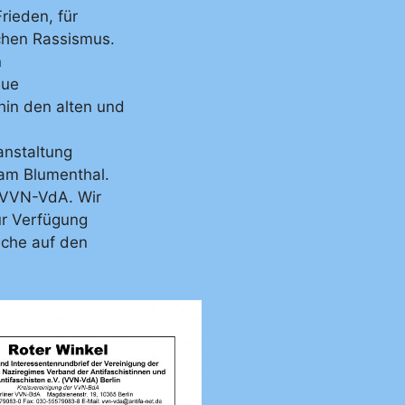
rieden, für
chen Rassismus.
n
eue
hin den alten und
anstaltung
jam Blumenthal.
 VVN-VdA. Wir
ur Verfügung
ache auf den