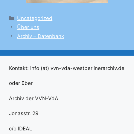
Kategorien
Uncategorized
Über uns
Archiv – Datenbank
Kontakt: info (at) vvn-vda-westberlinerarchiv.de
oder über
Archiv der VVN-VdA
Jonasstr. 29
c/o IDEAL